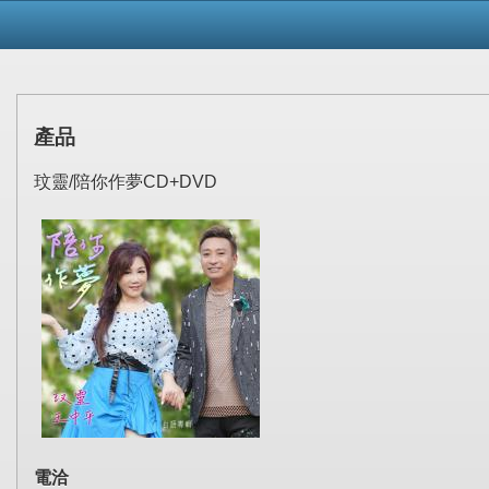
產品
玟靈/陪你作夢CD+DVD
電洽