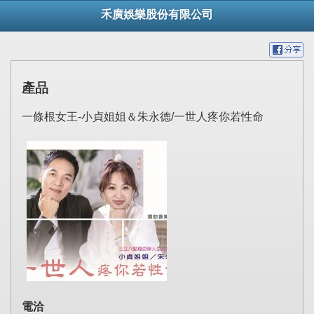
禾廣娛樂股份有限公司
產品
一條根女王-小貞姐姐＆朱永德/一世人疼你若性命
電洽