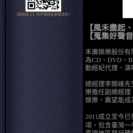
【隨拍即上】用手機就能掌握資訊！
【風禾盡起
【蒐集好聲
禾廣娛樂股份有限
為CD、DVD、
動經紀代理、演
總經理李開峰先生
樂擔任副總經理，
娛樂，冀望能成
成立至今已
2011
項，包含臺灣一
臺灣地區發行種